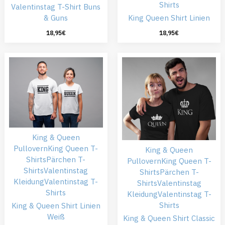
Shirts
Valentinstag T-Shirt Buns
& Guns
King Queen Shirt Linien
18,95
€
18,95
€
King & Queen
Pullovern
King Queen T-
King & Queen
Shirts
Pärchen T-
Pullovern
King Queen T-
Shirts
Valentinstag
Shirts
Pärchen T-
Kleidung
Valentinstag T-
Shirts
Valentinstag
Shirts
Kleidung
Valentinstag T-
Shirts
King & Queen Shirt Linien
Weiß
King & Queen Shirt Classic