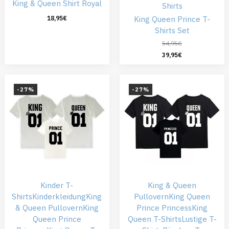
King & Queen Shirt Royal
Shirts
King Queen Prince T-
18,95
€
Shirts Set
54,95
€
39,95
€
-27%
-27%
Kinder T-
King & Queen
Shirts
Kinderkleidung
King
Pullovern
King Queen
& Queen Pullovern
King
Prince Princess
King
Queen Prince
Queen T-Shirts
Lustige T-