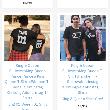
18,95
€
King & Queen
King & Queen
Pullovern
King Queen
Pullovern
King Queen T-
Prince Princess
King
Shirts
Pärchen T-
Queen T-Shirts
Pärchen T-
Shirts
Valentinstag
Shirts
Valentinstag
Kleidung
Valentinstag T-
Kleidung
Valentinstag T-
Shirts
Shirts
King & Queen Shirt Groß
King 01 Queen 01 Shirt
18,95
€
Krone