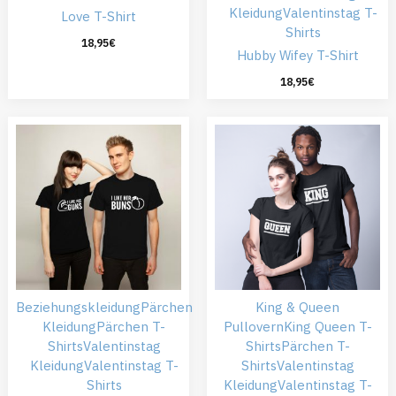
Kleidung
Valentinstag T-
Love T-Shirt
Shirts
18,95
€
Hubby Wifey T-Shirt
18,95
€
Beziehungskleidung
Pärchen
King & Queen
Kleidung
Pärchen T-
Pullovern
King Queen T-
Shirts
Valentinstag
Shirts
Pärchen T-
Kleidung
Valentinstag T-
Shirts
Valentinstag
Shirts
Kleidung
Valentinstag T-