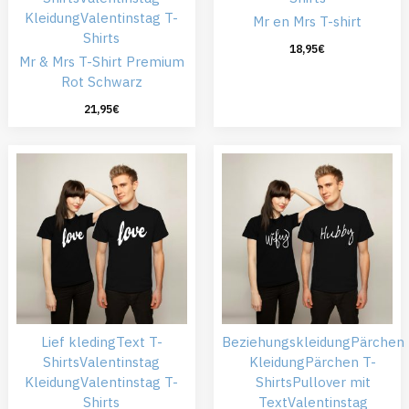
Kleidung
Valentinstag T-
Mr en Mrs T-shirt
Shirts
18,95
€
Mr & Mrs T-Shirt Premium
Rot Schwarz
21,95
€
Lief kleding
Text T-
Beziehungskleidung
Pärchen
Shirts
Valentinstag
Kleidung
Pärchen T-
Kleidung
Valentinstag T-
Shirts
Pullover mit
Shirts
Text
Valentinstag