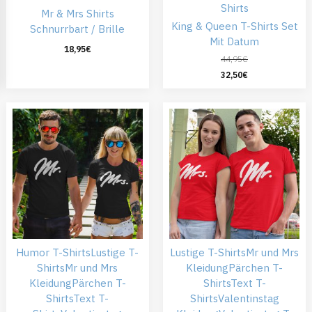
Shirts
Mr & Mrs Shirts
King & Queen T-Shirts Set
Schnurrbart / Brille
Mit Datum
18,95
€
44,95
€
32,50
€
Humor T-Shirts
Lustige T-
Lustige T-Shirts
Mr und Mrs
Shirts
Mr und Mrs
Kleidung
Pärchen T-
Kleidung
Pärchen T-
Shirts
Text T-
Shirts
Text T-
Shirts
Valentinstag