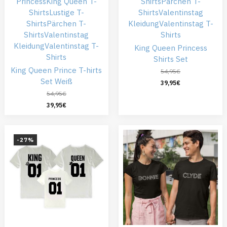
Princess
King Queen T-
Shirts
Pärchen T-
Shirts
Lustige T-
Shirts
Valentinstag
Shirts
Pärchen T-
Kleidung
Valentinstag T-
Shirts
Valentinstag
Shirts
Kleidung
Valentinstag T-
King Queen Princess
Shirts
Shirts Set
King Queen Prince T-hirts
54,95
€
Set Weiß
39,95
€
54,95
€
39,95
€
-27%