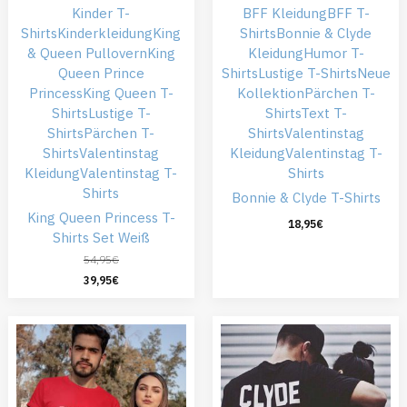
Kinder T-
BFF Kleidung
BFF T-
Shirts
Kinderkleidung
King
Shirts
Bonnie & Clyde
& Queen Pullovern
King
Kleidung
Humor T-
Queen Prince
Shirts
Lustige T-Shirts
Neue
Princess
King Queen T-
Kollektion
Pärchen T-
Shirts
Lustige T-
Shirts
Text T-
Shirts
Pärchen T-
Shirts
Valentinstag
Shirts
Valentinstag
Kleidung
Valentinstag T-
Kleidung
Valentinstag T-
Shirts
Shirts
Bonnie & Clyde T-Shirts
King Queen Princess T-
18,95
€
Shirts Set Weiß
54,95
€
39,95
€