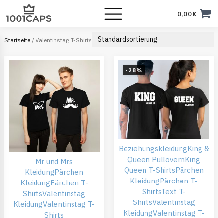
0,00
€
Startseite
/ Valentinstag T-Shirts
-28%
Beziehungskleidung
King &
Queen Pullovern
King
Mr und Mrs
Queen T-Shirts
Pärchen
Kleidung
Pärchen
Kleidung
Pärchen T-
Kleidung
Pärchen T-
Shirts
Text T-
Shirts
Valentinstag
Shirts
Valentinstag
Kleidung
Valentinstag T-
Kleidung
Valentinstag T-
Shirts