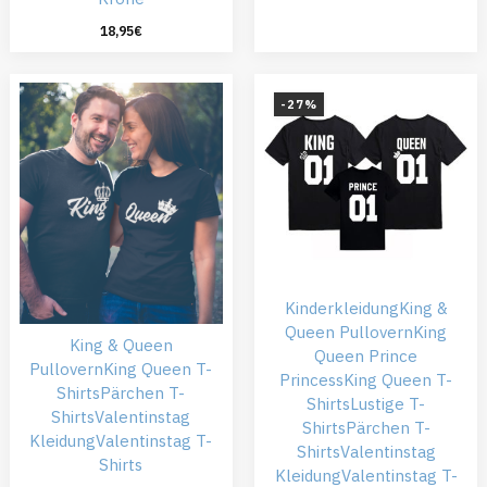
18,95
€
-27%
Kinderkleidung
King &
Queen Pullovern
King
King & Queen
Queen Prince
Pullovern
King Queen T-
Princess
King Queen T-
Shirts
Pärchen T-
Shirts
Lustige T-
Shirts
Valentinstag
Shirts
Pärchen T-
Kleidung
Valentinstag T-
Shirts
Valentinstag
Shirts
Kleidung
Valentinstag T-