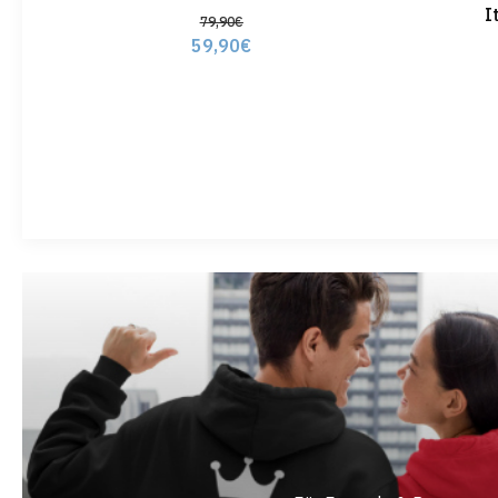
I
79,90
€
59,90
€