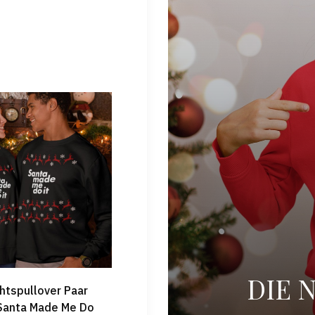
DIE 
htspullover Paar
Santa Made Me Do