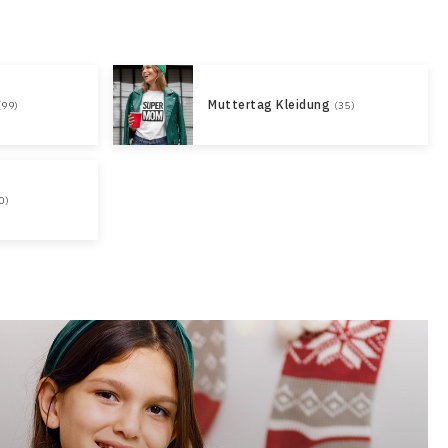
Muttertag Kleidung
(99)
(35)
0)