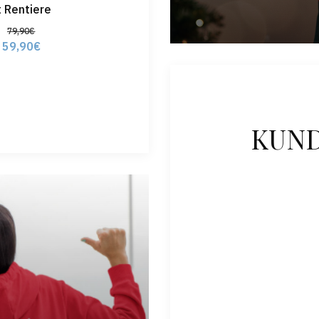
t Rentiere
79,90
€
59,90
€
KUN