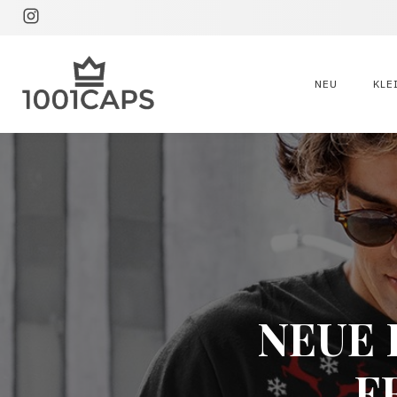
NEU
KLE
NEUE 
F