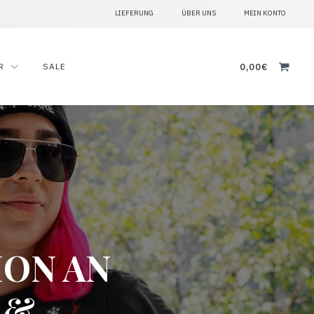
LIEFERUNG
ÜBER UNS
MEIN KONTO
Suche
R
SALE
0,00
€
nach:
ION AN
 &