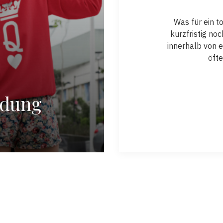
Was für ein t
kurzfristig no
innerhalb von e
öfte
idung