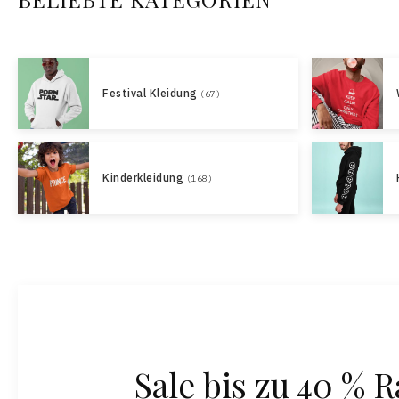
Festival Kleidung
(67)
Kinderkleidung
(168)
Sale bis zu 40 % R