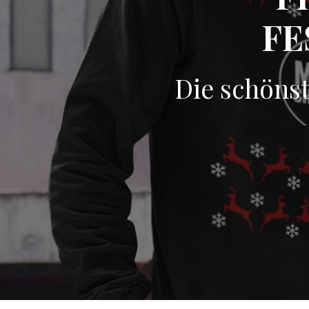
FE
Die schönst