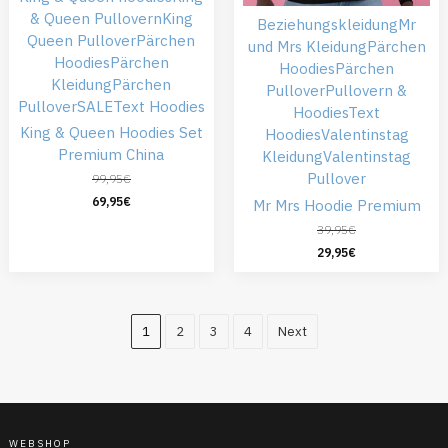
& Queen Pullovern
King
Beziehungskleidung
Mr
Queen Pullover
Pärchen
und Mrs Kleidung
Pärchen
Hoodies
Pärchen
Hoodies
Pärchen
Kleidung
Pärchen
Pullover
Pullovern &
Pullover
SALE
Text Hoodies
Hoodies
Text
King & Queen Hoodies Set
Hoodies
Valentinstag
Premium China
Kleidung
Valentinstag
Pullover
99,95
€
69,95
€
Mr Mrs Hoodie Premium
39,95
€
29,95
€
1
2
3
4
Next
WEBSHOP