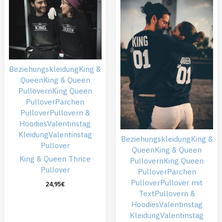
Beziehungskleidung
King &
Queen
King & Queen
Pullovern
King Queen
Pullover
Pärchen
Pullover
Pullovern &
Hoodies
Valentinstag
Kleidung
Valentinstag
Beziehungskleidung
King &
Pullover
Queen
King & Queen
King & Queen Thrice
Pullovern
King Queen
Pullover
Pullover
Pärchen
Pullover
Pullover mit
24,95
€
Text
Pullovern &
Hoodies
Valentinstag
Kleidung
Valentinstag