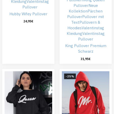
Kleidung
Valentinstag
Pullover
Neue
Pullover
Kollektion
Pärchen
Hubby Wifey Pullover
Pullover
Pullover mit
24,95
€
Text
Pullovern &
Hoodies
Valentinstag
Kleidung
Valentinstag
Pullover
King Pullover Premium
Schwarz
31,95
€
-25%