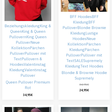
BFF Hoodies
BFF
Kleidung
BFF
Beziehungskleidung
King &
Pullover
Blondie Brownie
Queen
King & Queen
Kleidung
Lustige
Pullovern
King Queen
Hoodies
Neue
Pullover
Neue
Kollektion
Pärchen
Kollektion
Pärchen
Kleidung
Pärchen
Pullover
Pullover mit
Pullover
Pullover mit
Text
Pullovern &
Text
SALE
Supremely
Hoodies
Valentinstag
Kleidung
Text Hoodies
Kleidung
Valentinstag
Blondie & Brownie Hoodie
Pullover
Supremely
Queen Pullover Premium
34,95
€
Rot
24,95
€
34,95
€