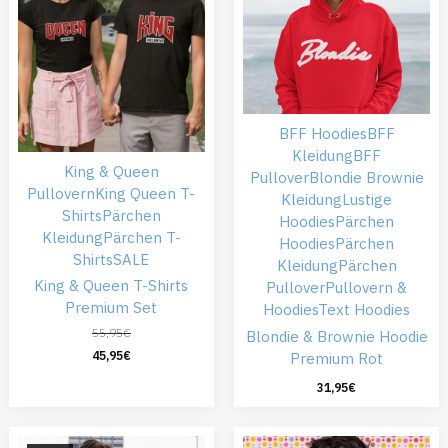
BFF Hoodies
BFF
Kleidung
BFF
King & Queen
Pullover
Blondie Brownie
Pullovern
King Queen T-
Kleidung
Lustige
Shirts
Pärchen
Hoodies
Pärchen
Kleidung
Pärchen T-
Hoodies
Pärchen
Shirts
SALE
Kleidung
Pärchen
King & Queen T-Shirts
Pullover
Pullovern &
Premium Set
Hoodies
Text Hoodies
55,95
€
Blondie & Brownie Hoodie
45,95
€
Premium Rot
31,95
€