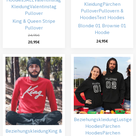
Kleidung
Pärchen
Kleidung
Valentinstag
Pullover
Pullovern &
Pullover
Hoodies
Text Hoodies
King & Queen Stripe
Blondie 01 Brownie 01
Pullover
Hoodie
24,95
€
24,95
€
20,95
€
Beziehungskleidung
Lustige
Hoodies
Pärchen
Beziehungskleidung
King &
Hoodies
Pärchen