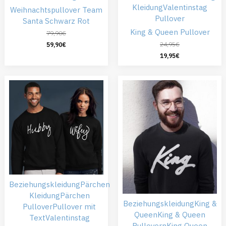
Kleidung
Valentinstag
Weihnachtspullover Team
Pullover
Santa Schwarz Rot
King & Queen Pullover
79,90
€
24,95
€
59,90
€
19,95
€
Beziehungskleidung
Pärchen
Kleidung
Pärchen
Beziehungskleidung
King &
Pullover
Pullover mit
Queen
King & Queen
Text
Valentinstag
Pullovern
King Queen