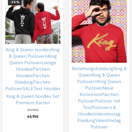
-35%
King & Queen hoodies
King
& Queen Pullovern
King
Queen Pullover
Lustige
Beziehungskleidung
King &
Hoodies
Pärchen
Queen
King & Queen
Hoodies
Pärchen
Pullovern
King Queen
Kleidung
Pärchen
Pullover
Neue
Pullover
SALE
Text Hoodies
Kollektion
Pärchen
King & Queen hoodies Set
Pullover
Pullover mit
Premium Karten
Text
Pullovern &
99,95
€
Hoodies
Valentinstag
64,95
€
Kleidung
Valentinstag
Pullover