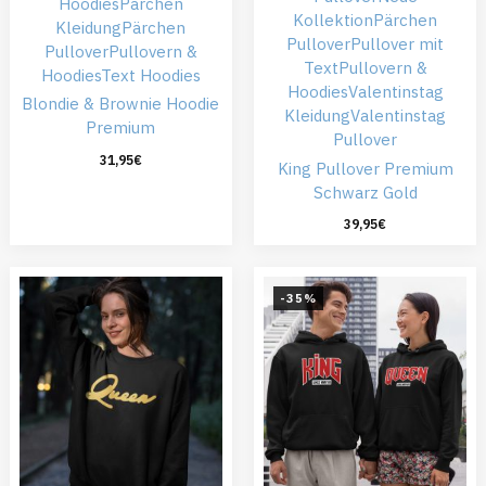
Hoodies
Pärchen
Kollektion
Pärchen
Kleidung
Pärchen
Pullover
Pullover mit
Pullover
Pullovern &
Text
Pullovern &
Hoodies
Text Hoodies
Hoodies
Valentinstag
Blondie & Brownie Hoodie
Kleidung
Valentinstag
Premium
Pullover
31,95
€
King Pullover Premium
Schwarz Gold
39,95
€
-35%