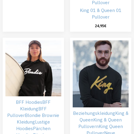
Pullover
King 01 & Queen 01
Pullover
24,95
€
BFF Hoodies
BFF
Kleidung
BFF
Beziehungskleidung
King &
Pullover
Blondie Brownie
Queen
King & Queen
Kleidung
Lustige
Pullovern
King Queen
Hoodies
Pärchen
Pullover
Neue