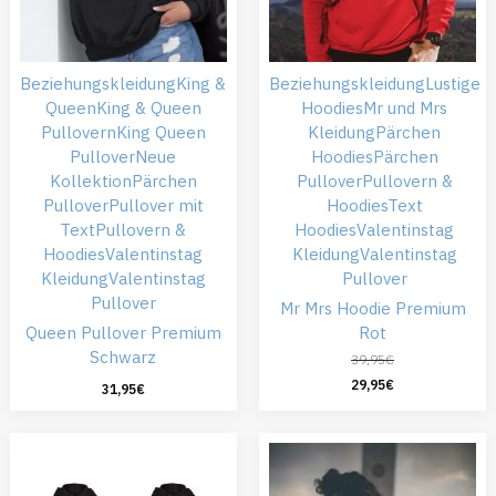
Beziehungskleidung
King &
Beziehungskleidung
Lustige
Queen
King & Queen
Hoodies
Mr und Mrs
Pullovern
King Queen
Kleidung
Pärchen
Pullover
Neue
Hoodies
Pärchen
Kollektion
Pärchen
Pullover
Pullovern &
Pullover
Pullover mit
Hoodies
Text
Text
Pullovern &
Hoodies
Valentinstag
Hoodies
Valentinstag
Kleidung
Valentinstag
Kleidung
Valentinstag
Pullover
Pullover
Mr Mrs Hoodie Premium
Queen Pullover Premium
Rot
Schwarz
39,95
€
29,95
€
31,95
€