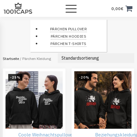
0,00
€
PÄRCHEN PULLOVER
PÄRCHEN HOODIES
PÄRCHEN T-SHIRTS
Startseite
/ Pärchen Kleidung
-25%
-20%
Coole Weihnachtspullover
Günstiger
Beziehungskleidun