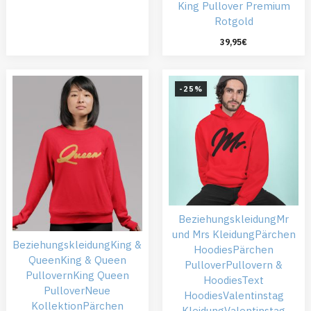
King Pullover Premium
Rotgold
39,95
€
-25%
Beziehungskleidung
Mr
und Mrs Kleidung
Pärchen
Beziehungskleidung
King &
Hoodies
Pärchen
Queen
King & Queen
Pullover
Pullovern &
Pullovern
King Queen
Hoodies
Text
Pullover
Neue
Hoodies
Valentinstag
Kollektion
Pärchen
Kleidung
Valentinstag