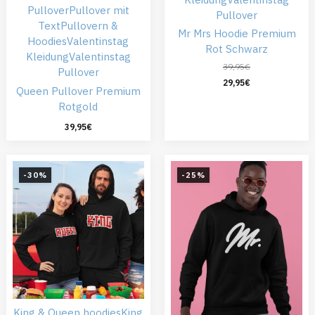
Pullover
Pullover mit
Pullover
Text
Pullovern &
Mr Mrs Hoodie Premium
Hoodies
Valentinstag
Rot Schwarz
Kleidung
Valentinstag
39,95
€
Pullover
29,95
€
Queen Pullover Premium
Rotgold
39,95
€
-30%
-25%
King & Queen hoodies
King