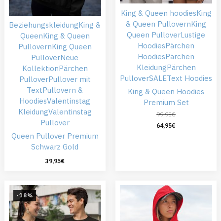
King & Queen hoodies
King
& Queen Pullovern
King
Beziehungskleidung
King &
Queen Pullover
Lustige
Queen
King & Queen
Hoodies
Pärchen
Pullovern
King Queen
Hoodies
Pärchen
Pullover
Neue
Kleidung
Pärchen
Kollektion
Pärchen
Pullover
SALE
Text Hoodies
Pullover
Pullover mit
Text
Pullovern &
King & Queen Hoodies
Hoodies
Valentinstag
Premium Set
Kleidung
Valentinstag
99,95
€
Pullover
64,95
€
Queen Pullover Premium
Schwarz Gold
39,95
€
-18%