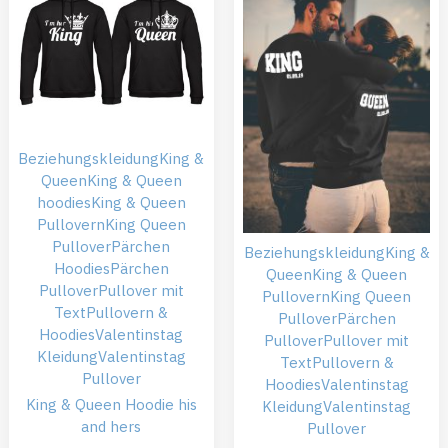
Beziehungskleidung
King &
Queen
King & Queen
hoodies
King & Queen
Pullovern
King Queen
Pullover
Pärchen
Beziehungskleidung
King &
Hoodies
Pärchen
Queen
King & Queen
Pullover
Pullover mit
Pullovern
King Queen
Text
Pullovern &
Pullover
Pärchen
Hoodies
Valentinstag
Pullover
Pullover mit
Kleidung
Valentinstag
Text
Pullovern &
Pullover
Hoodies
Valentinstag
King & Queen Hoodie his
Kleidung
Valentinstag
and hers
Pullover