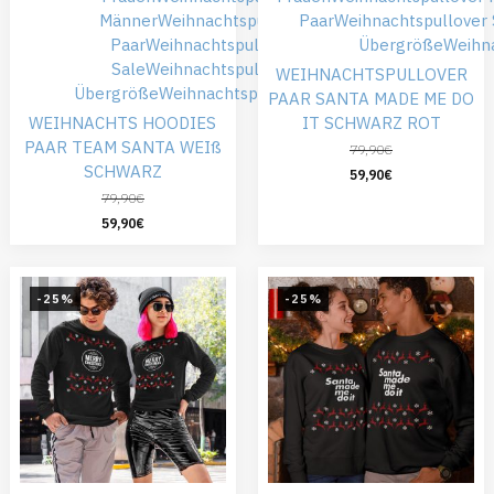
Männer
Weihnachtspullover
Paar
Weihnachtspullover 
Paar
Weihnachtspullover
Übergröße
Weihna
Sale
Weihnachtspullover
WEIHNACHTSPULLOVER
Übergröße
Weihnachtspullover XL
PAAR SANTA MADE ME DO
WEIHNACHTS HOODIES
IT SCHWARZ ROT
PAAR TEAM SANTA WEIß
79,90
€
SCHWARZ
59,90
€
79,90
€
59,90
€
-25%
-25%