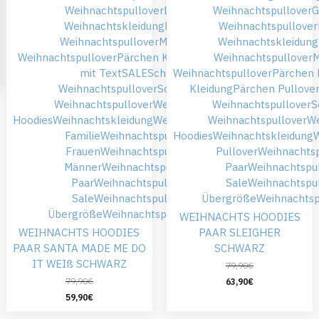
Weihnachtspullover
Lustige
Weihnachtspullover
G
Weihnachtskleidung
Lustige
Weihnachtspullover
Weihnachtspullover
Matching
Weihnachtskleidung
Weihnachtspullover
Pärchen Kleidung
Pullover
Weihnachtspullover
M
mit Text
SALE
Schöne
Weihnachtspullover
Pärchen 
Weihnachtspullover
Schwarze
Kleidung
Pärchen Pullove
Weihnachtspullover
Weihnachts
Weihnachtspullover
S
Hoodies
Weihnachtskleidung
Weihnachtspullover
Weihnachtspullover
We
Familie
Weihnachtspullover
Hoodies
Weihnachtskleidung
Frauen
Weihnachtspullover
Pullover
Weihnachtsp
Männer
Weihnachtspullover
Paar
Weihnachtspu
Paar
Weihnachtspullover
Sale
Weihnachtspu
Sale
Weihnachtspullover
Übergröße
Weihnachtsp
Übergröße
Weihnachtspullover XL
WEIHNACHTS HOODIES
WEIHNACHTS HOODIES
PAAR SLEIGHER
PAAR SANTA MADE ME DO
SCHWARZ
IT WEIß SCHWARZ
79,90
€
79,90
€
63,90
€
59,90
€