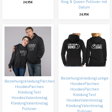
King & Queen Pullover mit
24,95
€
Datum
24,95
€
Beziehungskleidung
Lustige
Beziehungskleidung
Pärchen
Hoodies
Pärchen
Hoodies
Pärchen
Hoodies
Pärchen
Kleidung
Text
Kleidung
Text
Hoodies
Valentinstag
Hoodies
Valentinstag
Kleidung
Valentinstag
Kleidung
Valentinstag
Pullover
Pullover