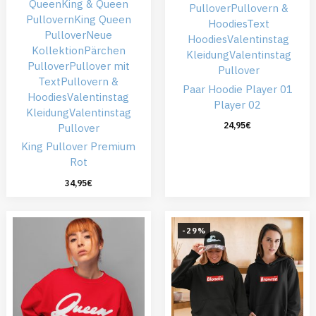
Queen
King & Queen
Pullover
Pullovern &
Pullovern
King Queen
Hoodies
Text
Pullover
Neue
Hoodies
Valentinstag
Kollektion
Pärchen
Kleidung
Valentinstag
Pullover
Pullover mit
Pullover
Text
Pullovern &
Paar Hoodie Player 01
Hoodies
Valentinstag
Player 02
Kleidung
Valentinstag
24,95
€
Pullover
King Pullover Premium
Rot
34,95
€
-29%