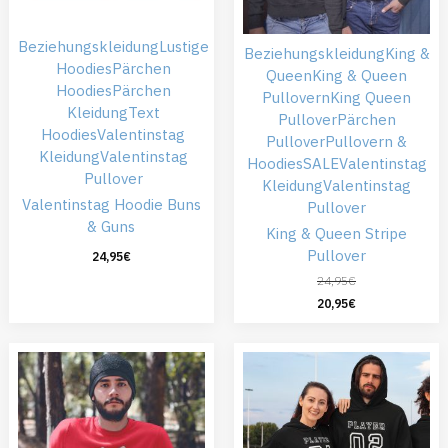
Beziehungskleidung
Lustige
Beziehungskleidung
King &
Hoodies
Pärchen
Queen
King & Queen
Hoodies
Pärchen
Pullovern
King Queen
Kleidung
Text
Pullover
Pärchen
Hoodies
Valentinstag
Pullover
Pullovern &
Kleidung
Valentinstag
Hoodies
SALE
Valentinstag
Pullover
Kleidung
Valentinstag
Valentinstag Hoodie Buns
Pullover
& Guns
King & Queen Stripe
Pullover
24,95
€
24,95
€
20,95
€