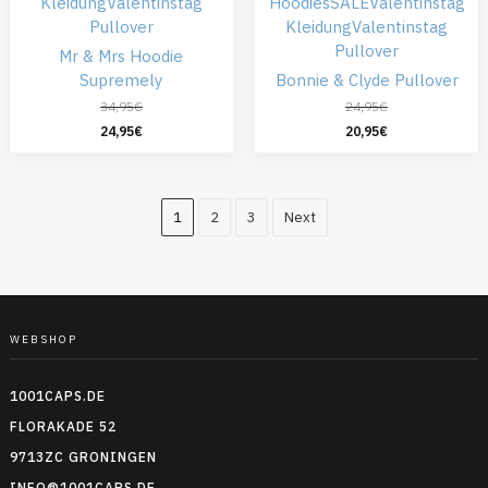
Kleidung
Valentinstag
Hoodies
SALE
Valentinstag
Pullover
Kleidung
Valentinstag
Pullover
Mr & Mrs Hoodie
Supremely
Bonnie & Clyde Pullover
34,95
€
24,95
€
24,95
€
20,95
€
1
2
3
Next
WEBSHOP
1001CAPS.DE
FLORAKADE 52
9713ZC GRONINGEN
INFO@1001CAPS.DE