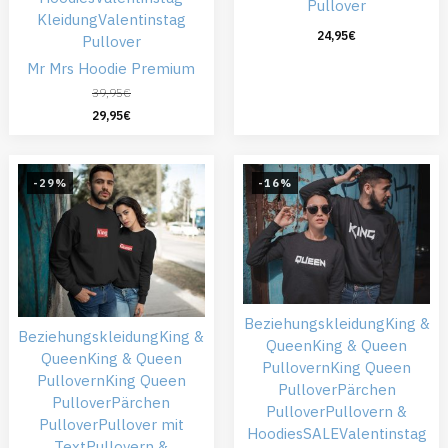
Pullover
Kleidung
Valentinstag
24,95
€
Pullover
Mr Mrs Hoodie Premium
39,95
€
29,95
€
-16%
-29%
Beziehungskleidung
King &
Beziehungskleidung
King &
Queen
King & Queen
Queen
King & Queen
Pullovern
King Queen
Pullovern
King Queen
Pullover
Pärchen
Pullover
Pärchen
Pullover
Pullovern &
Pullover
Pullover mit
Hoodies
SALE
Valentinstag
Text
Pullovern &