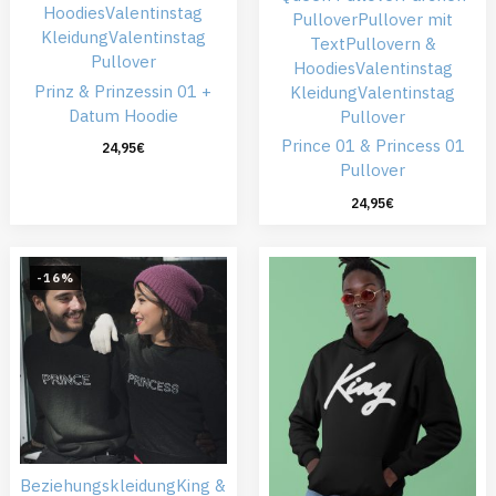
Hoodies
Valentinstag
Pullover
Pullover mit
Kleidung
Valentinstag
Text
Pullovern &
Pullover
Hoodies
Valentinstag
Prinz & Prinzessin 01 +
Kleidung
Valentinstag
Datum Hoodie
Pullover
Prince 01 & Princess 01
24,95
€
Pullover
24,95
€
-16%
Beziehungskleidung
King &