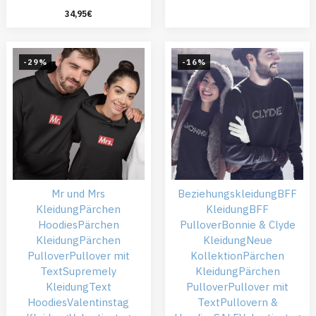
34,95
€
-29%
-16%
Mr und Mrs
Beziehungskleidung
BFF
Kleidung
Pärchen
Kleidung
BFF
Hoodies
Pärchen
Pullover
Bonnie & Clyde
Kleidung
Pärchen
Kleidung
Neue
Pullover
Pullover mit
Kollektion
Pärchen
Text
Supremely
Kleidung
Pärchen
Kleidung
Text
Pullover
Pullover mit
Hoodies
Valentinstag
Text
Pullovern &