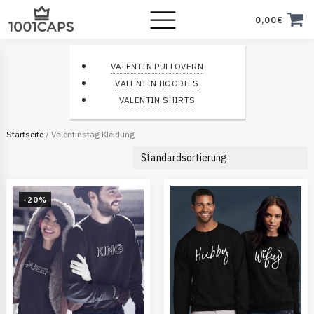
0,00
€
VALENTIN PULLOVERN
VALENTIN HOODIES
VALENTIN SHIRTS
Startseite
/ Valentinstag Kleidung
-20%