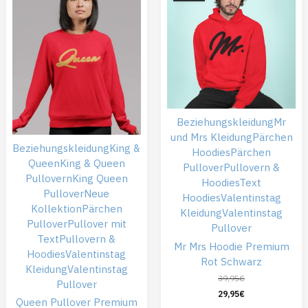
Beziehungskleidung
Mr
und Mrs Kleidung
Pärchen
Beziehungskleidung
King &
Hoodies
Pärchen
Queen
King & Queen
Pullover
Pullovern &
Pullovern
King Queen
Hoodies
Text
Pullover
Neue
Hoodies
Valentinstag
Kollektion
Pärchen
Kleidung
Valentinstag
Pullover
Pullover mit
Pullover
Text
Pullovern &
Mr Mrs Hoodie Premium
Hoodies
Valentinstag
Rot Schwarz
Kleidung
Valentinstag
39,95
€
Pullover
29,95
€
Queen Pullover Premium