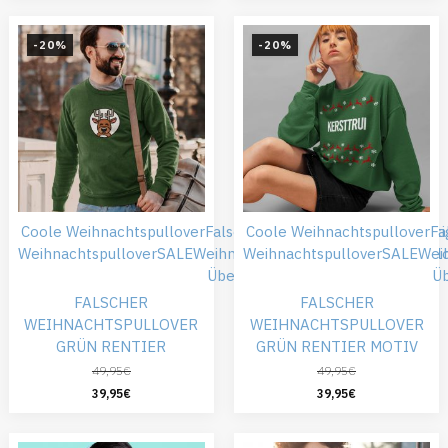
-20%
-20%
Coole Weihnachtspullover
Falsche Weihnachtspullover
Coole Weihnachtspullover
Günsti
Fa
Weihnachtspullover
SALE
Weihnachtskleidung
Weihnachtspullover
Weihnachtspull
SALE
Wei
Übergröße
Ü
FALSCHER
FALSCHER
WEIHNACHTSPULLOVER
WEIHNACHTSPULLOVER
GRÜN RENTIER
GRÜN RENTIER MOTIV
49,95
€
49,95
€
39,95
€
39,95
€