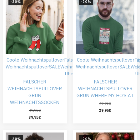
-20%
-20%
Coole Weihnachtspullover
Falsche Weihnachtspullover
Coole Weihnachtspullover
Günsti
Fa
Weihnachtspullover
SALE
Weihnachtskleidung
Weihnachtspullover
Weihnachtspull
SALE
Wei
Übergröße
Ü
FALSCHER
FALSCHER
WEIHNACHTSPULLOVER
WEIHNACHTSPULLOVER
GRÜN
GRÜN WHERE MY HO’S AT
WEIHNACHTSSOCKEN
49,95
€
49,95
€
39,95
€
39,95
€
-20%
-20%