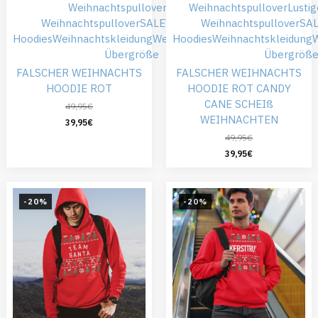
Weihnachtspullover
Roter
Weihnachtspullover
Lusti
Weihnachtspullover
SALE
Weihnachts
Weihnachtspullover
SA
Hoodies
Weihnachtskleidung
Weihnachtspullover
Hoodies
Weihnachtskleidung
W
Übergröße
Übergröß
FALSCHER WEIHNACHTS
FALSCHER WEIHNACHTS
HOODIE ROT
HOODIE ROT CANDY
CANE SCHEIß
49,95
€
WEIHNACHTEN
39,95
€
49,95
€
39,95
€
-20%
-20%