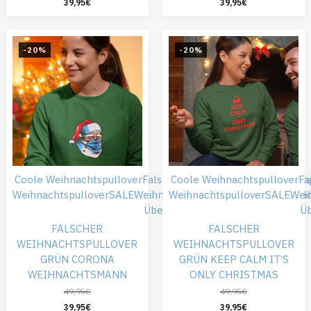
39,95
€
39,95
€
-20%
-20%
Coole Weihnachtspullover
Falsche Weihnachtspullover
Coole Weihnachtspullover
Günsti
Fa
Weihnachtspullover
SALE
Weihnachtskleidung
Weihnachtspullover
Weihnachtspull
SALE
Wei
Übergröße
Ü
FALSCHER
FALSCHER
WEIHNACHTSPULLOVER
WEIHNACHTSPULLOVER
GRÜN CORONA
GRÜN KEEP CALM IT’S
WEIHNACHTSMANN
ONLY CHRISTMAS
49,95
€
49,95
€
39,95
€
39,95
€