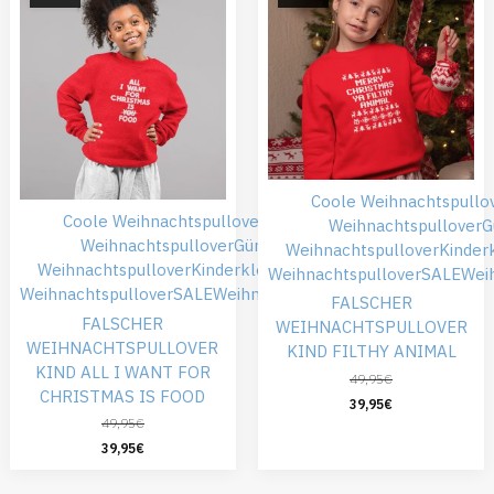
Coole Weihnachtspullo
Coole Weihnachtspullover
Falsche
Weihnachtspullover
G
Weihnachtspullover
Günstiger
Weihnachtspullover
Kinder
Weihnachtspullover
Kinderkleidung
Roter
Weihnachtspullover
SALE
Wei
Weihnachtspullover
SALE
Weihnachtskleidung
FALSCHER
FALSCHER
WEIHNACHTSPULLOVER
WEIHNACHTSPULLOVER
KIND FILTHY ANIMAL
KIND ALL I WANT FOR
49,95
€
CHRISTMAS IS FOOD
39,95
€
49,95
€
39,95
€