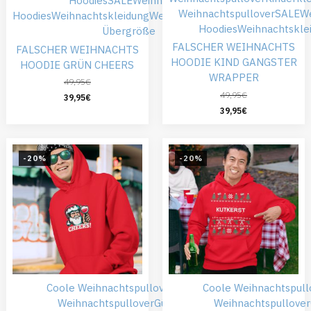
Hoodies
SALE
Weihnachts
Weihnachtspullover
SALE
W
Hoodies
Weihnachtskleidung
Weihnachtspullover
Hoodies
Weihnachtskle
Übergröße
FALSCHER WEIHNACHTS
FALSCHER WEIHNACHTS
HOODIE KIND GANGSTER
HOODIE GRÜN CHEERS
WRAPPER
49,95
€
49,95
€
39,95
€
39,95
€
-20%
-20%
Coole Weihnachtspullover
Falsche
Coole Weihnachtspull
Weihnachtspullover
Günstiger
Weihnachtspullover