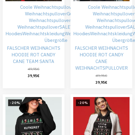
Coole Weihnachtspullover
Falsche
Coole Weihnachtspull
Weihnachtspullover
Günstiger
Weihnachtspullover
Weihnachtspullover
Roter
Weihnachtspullov
Weihnachtspullover
SALE
Weihnachts
Weihnachtspullover
SA
Hoodies
Weihnachtskleidung
Weihnachtspullover
Hoodies
Weihnachtskleidung
W
Übergröße
Übergröß
FALSCHER WEIHNACHTS
FALSCHER WEIHNACHTS
HOODIE ROT CANDY
HOODIE ROT CANDY
CANE TEAM SANTA
CANE
WEIHNACHTSPULLOVER
49,95
€
49,95
€
39,95
€
39,95
€
-20%
-20%