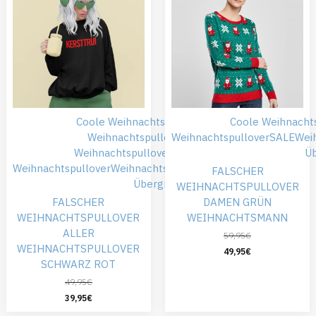
Coole Weihnachtspullover
Falsche
Coole Weihnacht
Weihnachtspullover
Weihnachtspullover
Günstiger
SALE
Wei
Weihnachtspullover
SALE
Schwarze
Ü
Weihnachtspullover
Weihnachtskleidung
Weihnachtspullover
FALSCHER
Übergröße
WEIHNACHTSPULLOVER
FALSCHER
DAMEN GRÜN
WEIHNACHTSPULLOVER
WEIHNACHTSMANN
ALLER
59,95
€
WEIHNACHTSPULLOVER
49,95
€
SCHWARZ ROT
49,95
€
39,95
€