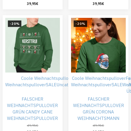
39,95
€
39,95
€
-20%
-20%
Coole Weihnachtspullover
Coole Weihnachtspullover
Falsche Weihnachtspullove
Fa
Weihnachtspullover
SALE
Uncategorized
Weihnachtspullover
Weihnachtskleidung
SALE
Wei
W
Übergröße
Ü
FALSCHER
FALSCHER
WEIHNACHTSPULLOVER
WEIHNACHTSPULLOVER
GRÜN CANDY CANE
GRÜN CORONA
WEIHNACHTSPULLOVER
WEIHNACHTSMANN
49,95
€
49,95
€