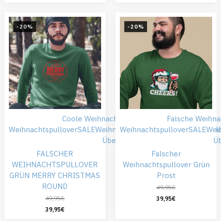
-20%
-20%
Coole Weihnachtspullover
Falsche
Falsche Weihna
Weihnachtspullover
SALE
Weihnachtskleidung
Weihnachtspullover
Weihnachtspull
SALE
Wei
Übergröße
Ü
FALSCHER
Falscher
WEIHNACHTSPULLOVER
Weihnachtspullover Grün
GRÜN MERRY CHRISTMAS
Prost
ROUND
49,95
€
49,95
€
39,95
€
39,95
€