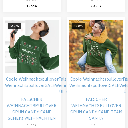
39,95
€
39,95
€
-20%
-20%
Coole Weihnachtspullover
Falsche Weihnachtspullover
Coole Weihnachtspullover
Günsti
Fa
Weihnachtspullover
SALE
Weihnachtskleidung
Weihnachtspullover
Weihnachtspull
SALE
Wei
Übergröße
Ü
FALSCHER
FALSCHER
WEIHNACHTSPULLOVER
WEIHNACHTSPULLOVER
GRÜN CANDY CANE
GRÜN CANDY CANE TEAM
SCHEIß WEIHNACHTEN
SANTA
49,95
€
49,95
€