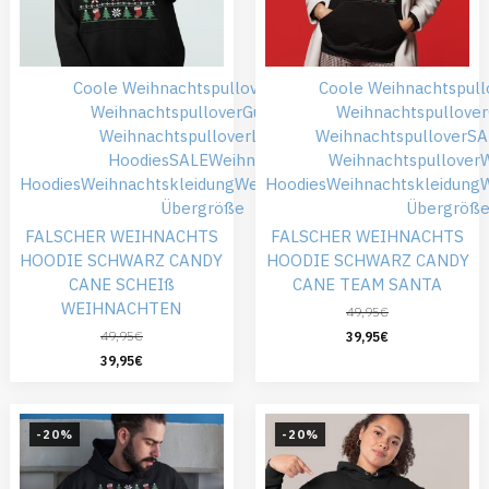
Coole Weihnachtspullover
Falsche
Coole Weihnachtspull
Weihnachtspullover
Günstiger
Weihnachtspullover
Weihnachtspullover
Lustige
Weihnachtspullover
SA
Hoodies
SALE
Weihnachts
Weihnachtspullover
Hoodies
Weihnachtskleidung
Weihnachtspullover
Hoodies
Weihnachtskleidung
W
Übergröße
Übergröß
FALSCHER WEIHNACHTS
FALSCHER WEIHNACHTS
HOODIE SCHWARZ CANDY
HOODIE SCHWARZ CANDY
CANE SCHEIß
CANE TEAM SANTA
WEIHNACHTEN
49,95
€
49,95
€
39,95
€
39,95
€
-20%
-20%