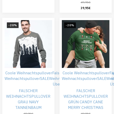
49,95
€
39,95
€
-20%
-20%
Coole Weihnachtspullover
Falsche Weihnachtspullover
Coole Weihnachtspullover
Günsti
Fa
Weihnachtspullover
SALE
Weihnachtskleidung
Weihnachtspullover
Weihnachtspull
SALE
Wei
Übergröße
Ü
FALSCHER
FALSCHER
WEIHNACHTSPULLOVER
WEIHNACHTSPULLOVER
GRAU NAVY
GRÜN CANDY CANE
TANNENBAUM
MERRY CHRISTMAS
49,95
€
49,95
€