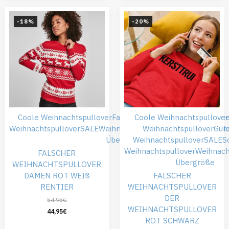
-18%
-20%
Coole Weihnachtspullover
Falsche Weihnachtspullover
Coole Weihnachtspullover
Rote
Weihnachtspullover
SALE
Weihnachtskleidung
Weihnachtspullover
Weihnachtspull
Güns
Übergröße
Weihnachtspullover
SALE
S
Weihnachtspullover
Weihnach
FALSCHER
Übergröße
WEIHNACHTSPULLOVER
DAMEN ROT WEIß
FALSCHER
RENTIER
WEIHNACHTSPULLOVER
DER
54,95
€
WEIHNACHTSPULLOVER
44,95
€
ROT SCHWARZ