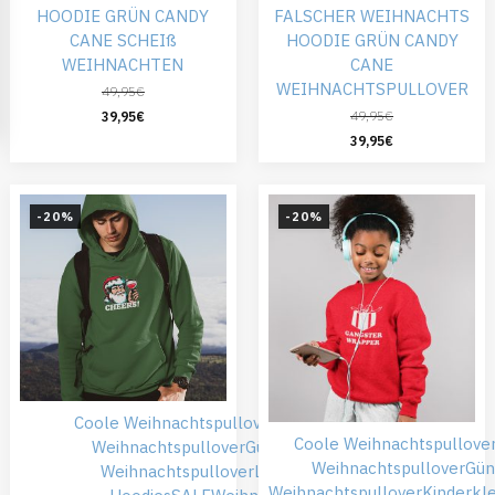
HOODIE GRÜN CANDY
FALSCHER WEIHNACHTS
CANE SCHEIß
HOODIE GRÜN CANDY
WEIHNACHTEN
CANE
WEIHNACHTSPULLOVER
49,95
€
49,95
€
39,95
€
39,95
€
-20%
-20%
Coole Weihnachtspullover
Falsche
Coole Weihnachtspullove
Weihnachtspullover
Günstiger
Weihnachtspullover
Gün
Weihnachtspullover
Lustige
Weihnachtspullover
Kinderkl