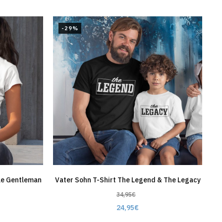
-29%
tle Gentleman
Vater Sohn T-Shirt The Legend & The Legacy
34,95
€
24,95
€