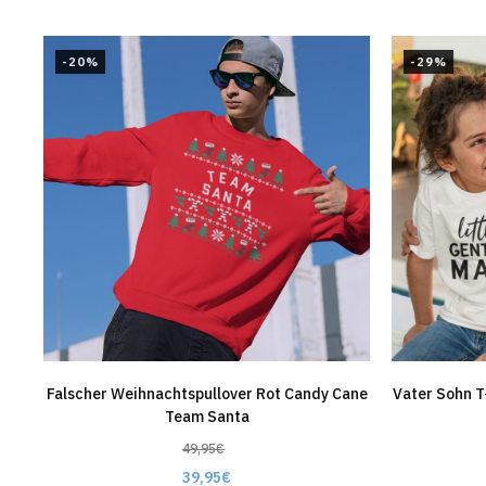
-20%
-29%
Falscher Weihnachtspullover Rot Candy Cane
Vater Sohn T
Team Santa
49,95
€
39,95
€