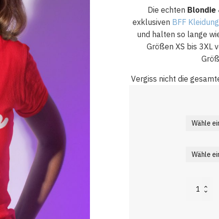
Die echten
Blondie 
exklusiven
BFF Kleidung
und halten so lange wie
Größen XS bis 3XL v
Größ
Vergiss nicht die gesamt
Blondie
Brownie
T-
Shirt