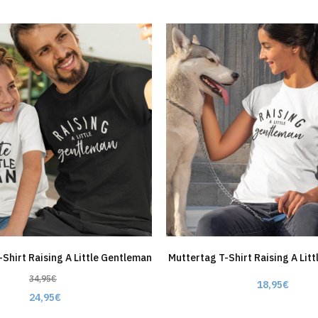
-Shirt Raising A Little Gentleman
Muttertag T-Shirt Raising A Lit
34,95
€
18,95
€
24,95
€