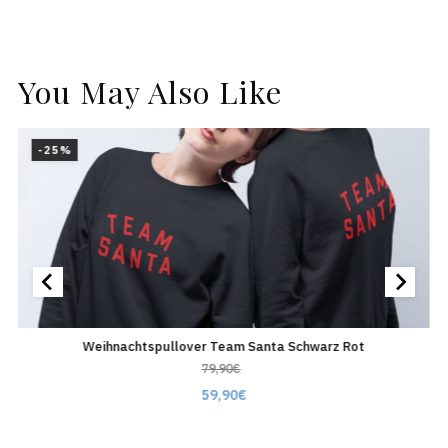
You May Also Like
-25%
TA
Weihnachtspullover Team Santa Schwarz Rot
W
79,90
€
59,90
€