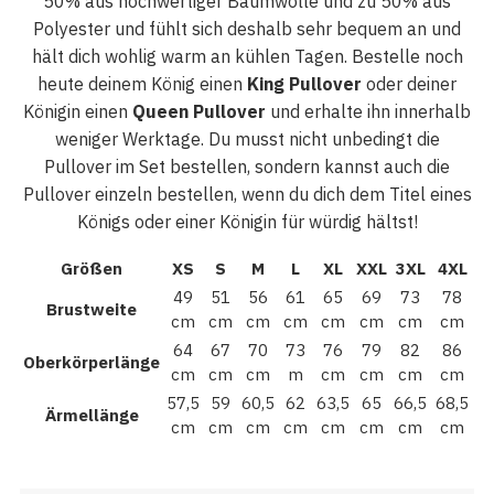
50% aus hochwertiger Baumwolle und zu 50% aus
Polyester und fühlt sich deshalb sehr bequem an und
hält dich wohlig warm an kühlen Tagen. Bestelle noch
heute deinem König einen
King Pullover
oder deiner
Königin einen
Queen Pullover
und erhalte ihn innerhalb
weniger Werktage. Du musst nicht unbedingt die
Pullover im Set bestellen, sondern kannst auch die
Pullover einzeln bestellen, wenn du dich dem Titel eines
Königs oder einer Königin für würdig hältst!
Größen
XS
S
M
L
XL
XXL
3XL
4XL
49
51
56
61
65
69
73
78
Brustweite
cm
cm
cm
cm
cm
cm
cm
cm
64
67
70
73
76
79
82
86
Oberkörperlänge
cm
cm
cm
m
cm
cm
cm
cm
57,5
59
60,5
62
63,5
65
66,5
68,5
Ärmellänge
cm
cm
cm
cm
cm
cm
cm
cm