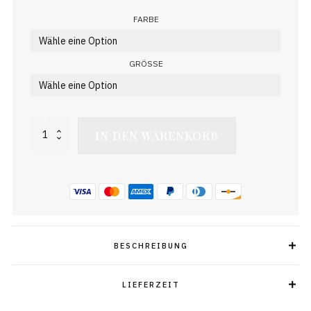
FARBE
GRÖSSE
King
IN DEN WARENKORB
&
Queen
Pullover
Supremely
Menge
BESCHREIBUNG
LIEFERZEIT