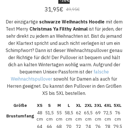
-36%
31,95
€
49,95
€
Der einzigartige
schwarze Weihnachts Hoodie
mit dem
Text Merry
Christmas Ya Filthy Animal
ist für jeden, der
sehr direkt zu jedem an Weihnachten ist. Bist du jemand
der Klartext spricht und auch nicht verlegen ist um ein
Schimpfwort? Dann ist dieser Weihnachtspullover genau
der Richtige für dich! Der Pullover ist bequem und hält
dich an kalten Wintertagen wohlig warm. Aufgrund der
bequemen Unisex-Passform ist der
falsche
Weihnachtspullover
sowohl für Damen als auch für
Herren geeignet. Du kannst den Pullover in den Größen
XS bis 5XL bestellen.
Größe
XS
S
M
L
XL
2XL
3XL
4XL
5XL
48
51,5
55
58,5
62
65,5
69
72,5
76
Brustumfang
cm
cm
cm
cm
cm
cm
cm
cm
cm
64
66
68
70
72
74
76
78
79,5