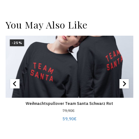
You May Also Like
-25%
Weihnachtspullover Team Santa Schwarz Rot
W
79,90
€
59,90
€