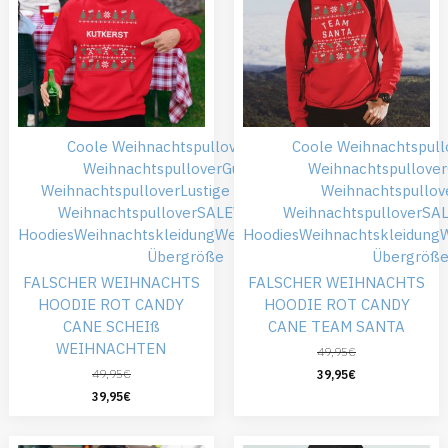
Coole Weihnachtspullover
Falsche
Coole Weihnachtspull
Weihnachtspullover
Günstiger
Weihnachtspullover
Weihnachtspullover
Lustige Hoodies
Roter
Weihnachtspullov
Weihnachtspullover
SALE
Weihnachts
Weihnachtspullover
SA
Hoodies
Weihnachtskleidung
Weihnachtspullover
Hoodies
Weihnachtskleidung
W
Übergröße
Übergröß
FALSCHER WEIHNACHTS
FALSCHER WEIHNACHTS
HOODIE ROT CANDY
HOODIE ROT CANDY
CANE SCHEIß
CANE TEAM SANTA
WEIHNACHTEN
49,95
€
49,95
€
39,95
€
39,95
€