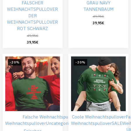
FALSCHER
GRAU NAVY
WEIHNACHTSPULLOVER
TANNENBAUM
DER
49,95
€
WEIHNACHTSPULLOVER
39,95
€
ROT SCHWARZ
49,95
€
39,95
€
-20%
-20%
Falsche Weihnachtspullover
Coole Weihnachtspullover
Günstiger
Fa
Weihnachtspullover
Uncategorized
Weihnachtspullover
Weihnachtskleidung
SALE
Wei
Ü