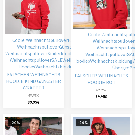
Coole Weihnachtspull
Coole Weihnachtspullover
Falsche
Weihnachtspullover
Weihnachtspullover
Günstiger
Weihnachtspullov
Weihnachtspullover
Kinderkleidung
Roter
Weihnachtspullover
SA
Weihnachtspullover
SALE
Weihnachts
Hoodies
Weihnachtskleidung
W
Hoodies
Weihnachtskleidung
Übergröß
FALSCHER WEIHNACHTS
FALSCHER WEIHNACHTS
HOODIE KIND GANGSTER
HOODIE ROT
WRAPPER
49,95
€
49,95
€
39,95
€
39,95
€
-20%
-20%