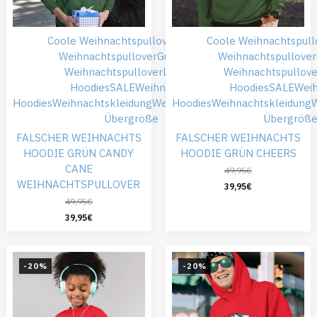
Coole Weihnachtspullover
Falsche
Coole Weihnachtspull
Weihnachtspullover
Günstiger
Weihnachtspullover
Weihnachtspullover
Lustige
Weihnachtspullove
Hoodies
SALE
Weihnachts
Hoodies
SALE
Wei
Hoodies
Weihnachtskleidung
Weihnachtspullover
Hoodies
Weihnachtskleidung
W
Übergröße
Übergröß
FALSCHER WEIHNACHTS
FALSCHER WEIHNACHTS
HOODIE GRÜN CANDY
HOODIE GRÜN CHEERS
CANE
49,95
€
WEIHNACHTSPULLOVER
39,95
€
49,95
€
39,95
€
-20%
-20%