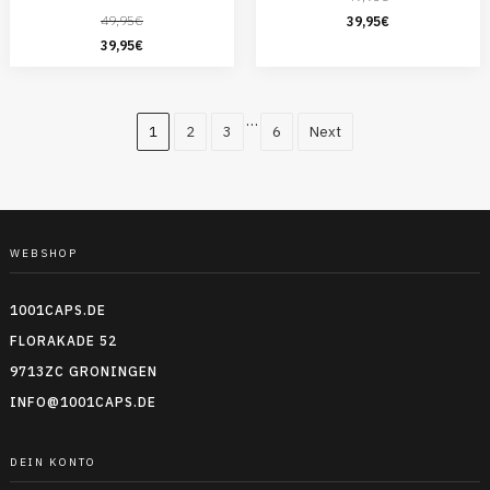
49,95
€
39,95
€
39,95
€
…
1
2
3
6
Next
WEBSHOP
1001CAPS.DE
FLORAKADE 52
9713ZC GRONINGEN
INFO@1001CAPS.DE
DEIN KONTO