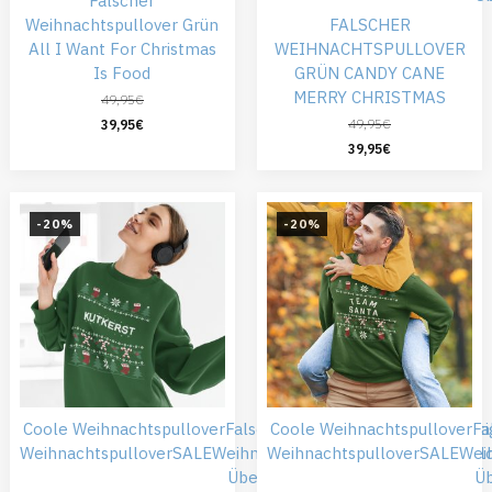
Falscher
Weihnachtspullover Grün
FALSCHER
All I Want For Christmas
WEIHNACHTSPULLOVER
Is Food
GRÜN CANDY CANE
MERRY CHRISTMAS
49,95
€
49,95
€
39,95
€
39,95
€
-20%
-20%
Coole Weihnachtspullover
Falsche Weihnachtspullover
Coole Weihnachtspullover
Günsti
Fa
Weihnachtspullover
SALE
Weihnachtskleidung
Weihnachtspullover
Weihnachtspull
SALE
Wei
Übergröße
Ü