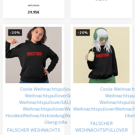
49,95
€
39,95
€
-20%
-20%
Coole Weihnachtspullover
Falsche
Coole Weihnach
Weihnachtspullover
Günstiger
Weihnachtspu
Weihnachtspullover
SALE
Schwarze
Weihnachtspullo
Weihnachtspullover
Weihnachts
Weihnachtspullover
Weihnach
Hoodies
Weihnachtskleidung
Weihnachtspullover
Übe
Übergröße
FALSCHER
FALSCHER WEIHNACHTS
WEIHNACHTSPULLOVER