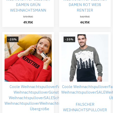
DAMEN GRÜN
DAMEN ROT WEIß
WEIHNACHTSMANN
RENTIER
59,95
€
54,95
€
49,95
€
44,95
€
-20%
-20%
Coole Weihnachtspullover
Falsche
Coole Weihnachtspullover
Fa
Weihnachtspullover
Günstiger
Weihnachtspullover
SALE
Wei
Weihnachtspullover
SALE
Schwarze
Ü
Weihnachtspullover
Weihnachtspullover
FALSCHER
Übergröße
WEIHNACHTSPULLOVER