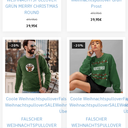
GRÜN MERRY CHRISTMAS
Prost
ROUND
49,95
€
49,95
€
39,95
€
39,95
€
-20%
-20%
Coole Weihnachtspullover
Falsche Weihnachtspullover
Coole Weihnachtspullover
Günsti
Fa
Weihnachtspullover
SALE
Weihnachtskleidung
Weihnachtspullover
Weihnachtspull
SALE
Wei
Übergröße
Ü
FALSCHER
FALSCHER
WEIHNACHTSPULLOVER
WEIHNACHTSPULLOVER