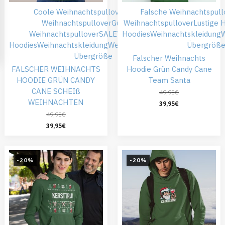
Coole Weihnachtspullover
Falsche
Falsche Weihnachtspull
Weihnachtspullover
Günstiger
Weihnachtspullover
Lustige 
Weihnachtspullover
SALE
Weihnachts
Hoodies
Weihnachtskleidung
W
Hoodies
Weihnachtskleidung
Weihnachtspullover
Übergröß
Übergröße
Falscher Weihnachts
FALSCHER WEIHNACHTS
Hoodie Grün Candy Cane
HOODIE GRÜN CANDY
Team Santa
CANE SCHEIß
49,95
€
WEIHNACHTEN
39,95
€
49,95
€
39,95
€
-20%
-20%