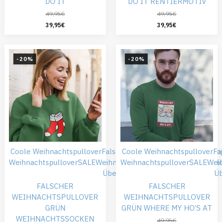
DO IT
DO IT RENTIERMOTIV
49,95
€
49,95
€
39,95
€
39,95
€
-20%
-20%
Coole Weihnachtspullover
Falsche Weihnachtspullover
Coole Weihnachtspullover
Günsti
Fa
Weihnachtspullover
SALE
Weihnachtskleidung
Weihnachtspullover
Weihnachtspull
SALE
Wei
Übergröße
Ü
FALSCHER
FALSCHER
WEIHNACHTSPULLOVER
WEIHNACHTSPULLOVER
GRÜN
GRÜN WHERE MY HO’S AT
WEIHNACHTSSOCKEN
49,95
€