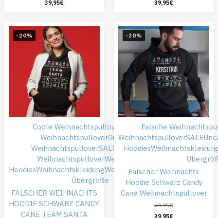
39,95
€
39,95
€
-20%
-20%
Coole Weihnachtspullover
Falsche
Falsche Weihnachtspu
Weihnachtspullover
Günstiger
Weihnachtspullover
SALE
Unc
Weihnachtspullover
SALE
Schwarze
Hoodies
Weihnachtskleidun
Weihnachtspullover
Weihnachts
Übergrö
Hoodies
Weihnachtskleidung
Weihnachtspullover
Falscher Weihnachts
Übergröße
Hoodie Schwarz Candy
FALSCHER WEIHNACHTS
Cane Weihnachtspullover
HOODIE SCHWARZ CANDY
49,95
€
CANE TEAM SANTA
39,95
€