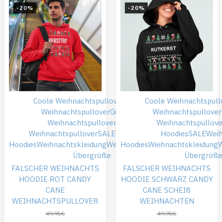
-20%
-20%
Coole Weihnachtspullover
Falsche
Coole Weihnachtspull
Weihnachtspullover
Günstiger
Weihnachtspullover
Weihnachtspullover
Roter
Weihnachtspullove
Weihnachtspullover
SALE
Weihnachts
Hoodies
SALE
Wei
Hoodies
Weihnachtskleidung
Weihnachtspullover
Hoodies
Weihnachtskleidung
W
Übergröße
Übergröß
FALSCHER WEIHNACHTS
FALSCHER WEIHNACHTS
HOODIE ROT CANDY
HOODIE SCHWARZ CANDY
CANE
CANE SCHEIß
WEIHNACHTSPULLOVER
WEIHNACHTEN
49,95
€
49,95
€