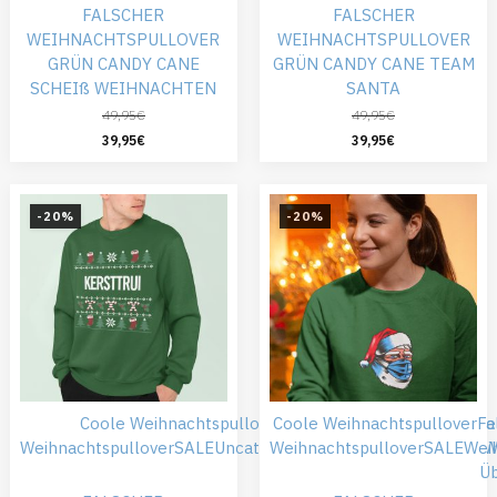
FALSCHER
FALSCHER
WEIHNACHTSPULLOVER
WEIHNACHTSPULLOVER
GRÜN CANDY CANE
GRÜN CANDY CANE TEAM
SCHEIß WEIHNACHTEN
SANTA
49,95
€
49,95
€
39,95
€
39,95
€
-20%
-20%
Coole Weihnachtspullover
Coole Weihnachtspullover
Falsche Weihnachtspullove
Fa
Weihnachtspullover
SALE
Uncategorized
Weihnachtspullover
Weihnachtskleidung
SALE
Wei
W
Übergröße
Ü