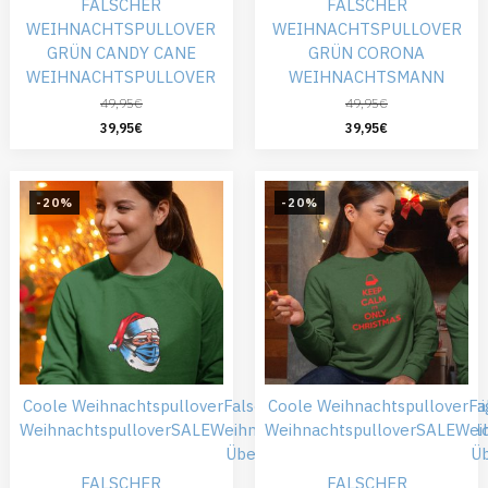
FALSCHER
FALSCHER
WEIHNACHTSPULLOVER
WEIHNACHTSPULLOVER
GRÜN CANDY CANE
GRÜN CORONA
WEIHNACHTSPULLOVER
WEIHNACHTSMANN
49,95
€
49,95
€
39,95
€
39,95
€
-20%
-20%
Coole Weihnachtspullover
Falsche Weihnachtspullover
Coole Weihnachtspullover
Günsti
Fa
Weihnachtspullover
SALE
Weihnachtskleidung
Weihnachtspullover
Weihnachtspull
SALE
Wei
Übergröße
Ü
FALSCHER
FALSCHER