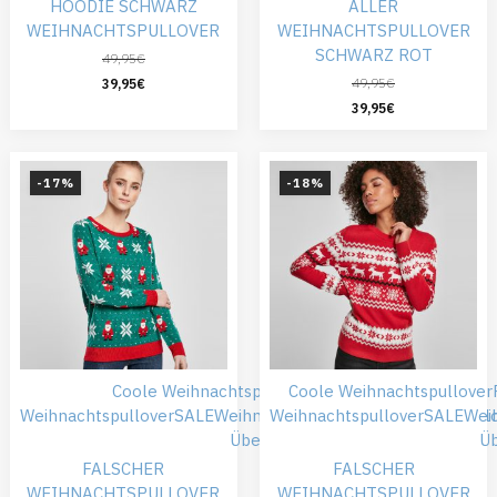
HOODIE SCHWARZ
ALLER
WEIHNACHTSPULLOVER
WEIHNACHTSPULLOVER
SCHWARZ ROT
49,95
€
49,95
€
39,95
€
39,95
€
-17%
-18%
Coole Weihnachtspullover
Coole Weihnachtspullover
Damen
Falsche
Weihnachtspullover
SALE
Weihnachtskleidung
Weihnachtspullover
Weihnachtspull
SALE
Wei
Übergröße
Ü
FALSCHER
FALSCHER
WEIHNACHTSPULLOVER
WEIHNACHTSPULLOVER