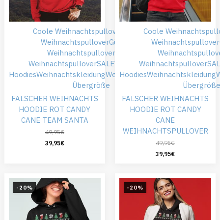
Coole Weihnachtspullover
Falsche
Coole Weihnachtspull
Weihnachtspullover
Günstiger
Weihnachtspullover
Weihnachtspullover
Roter
Weihnachtspullov
Weihnachtspullover
SALE
Weihnachts
Weihnachtspullover
SA
Hoodies
Weihnachtskleidung
Weihnachtspullover
Hoodies
Weihnachtskleidung
W
Übergröße
Übergröß
FALSCHER WEIHNACHTS
FALSCHER WEIHNACHTS
HOODIE ROT CANDY
HOODIE ROT CANDY
CANE TEAM SANTA
CANE
WEIHNACHTSPULLOVER
49,95
€
49,95
€
39,95
€
39,95
€
-20%
-20%