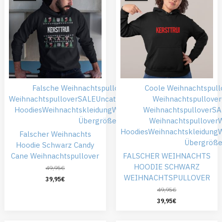
Falsche Weihnachtspullover
Günstiger
Coole Weihnachtspull
Weihnachtspullover
SALE
Uncategorized
Weihnachts
Weihnachtspullover
Hoodies
Weihnachtskleidung
Weihnachtspullover
Weihnachtspullover
SA
Übergröße
Weihnachtspullover
Hoodies
Weihnachtskleidung
W
Falscher Weihnachts
Übergröß
Hoodie Schwarz Candy
Cane Weihnachtspullover
FALSCHER WEIHNACHTS
HOODIE SCHWARZ
49,95
€
WEIHNACHTSPULLOVER
39,95
€
49,95
€
39,95
€