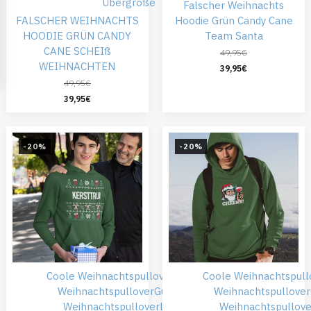
Übergröße
Falscher Weihnachts
FALSCHER WEIHNACHTS
Hoodie Grün Candy Cane
HOODIE GRÜN CANDY
Team Santa
CANE SCHEIß
49,95
€
WEIHNACHTEN
39,95
€
49,95
€
39,95
€
-20%
-20%
Coole Weihnachtspullover
Falsche
Coole Weihnachtspull
Weihnachtspullover
Günstiger
Weihnachtspullover
Weihnachtspullover
Lustige
Weihnachtspullove