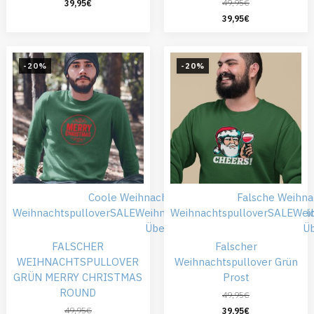
49,95
€
39,95
€
39,95
€
-20%
-20%
Coole Weihnachtspullover
Falsche
Falsche Weihna
Weihnachtspullover
SALE
Weihnachtskleidung
Weihnachtspullover
Weihnachtspull
SALE
Wei
Übergröße
Ü
FALSCHER
Falscher
WEIHNACHTSPULLOVER
Weihnachtspullover Grün
GRÜN MERRY CHRISTMAS
Prost
ROUND
49,95
€
49,95
€
39,95
€