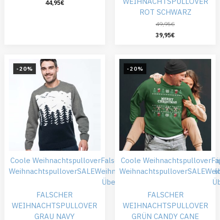
WEIHNACHTSPULLOVER
44,95
€
ROT SCHWARZ
49,95
€
39,95
€
-20%
-20%
Coole Weihnachtspullover
Falsche Weihnachtspullover
Coole Weihnachtspullover
Günsti
Fa
Weihnachtspullover
SALE
Weihnachtskleidung
Weihnachtspullover
Weihnachtspull
SALE
Wei
Übergröße
Ü
FALSCHER
FALSCHER
WEIHNACHTSPULLOVER
WEIHNACHTSPULLOVER
GRAU NAVY
GRÜN CANDY CANE