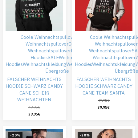
Coole Weihnachtspullover
Falsche
Coole Weihnachtspull
Weihnachtspullover
Günstiger
Weihnachtspullover
Weihnachtspullover
Lustige
Weihnachtspullover
SA
Hoodies
SALE
Weihnachts
Weihnachtspullover
Hoodies
Weihnachtskleidung
Weihnachtspullover
Hoodies
Weihnachtskleidung
W
Übergröße
Übergröß
FALSCHER WEIHNACHTS
FALSCHER WEIHNACHTS
HOODIE SCHWARZ CANDY
HOODIE SCHWARZ CANDY
CANE SCHEIß
CANE TEAM SANTA
WEIHNACHTEN
49,95
€
49,95
€
39,95
€
39,95
€
-20%
-20%