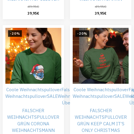
49,95
€
49,95
€
39,95
€
39,95
€
-20%
-20%
Coole Weihnachtspullover
Falsche Weihnachtspullover
Coole Weihnachtspullover
Günsti
Fa
Weihnachtspullover
SALE
Weihnachtskleidung
Weihnachtspullover
Weihnachtspull
SALE
Wei
Übergröße
Ü
FALSCHER
FALSCHER
WEIHNACHTSPULLOVER
WEIHNACHTSPULLOVER
GRÜN CORONA
GRÜN KEEP CALM IT’S
WEIHNACHTSMANN
ONLY CHRISTMAS