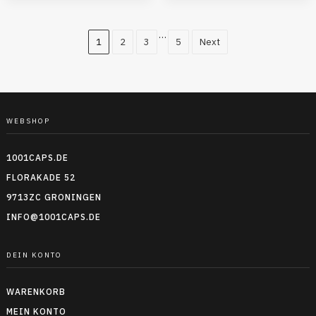
…
1
2
3
5
Next
WEBSHOP
1001CAPS.DE
FLORAKADE 52
9713ZC GRONINGEN
INFO@1001CAPS.DE
DEIN KONTO
WARENKORB
MEIN KONTO