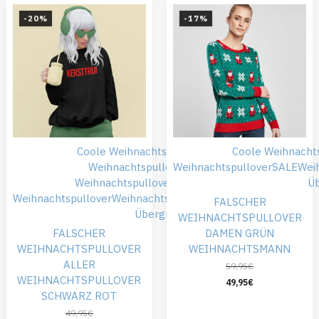
-20%
-17%
Coole Weihnachtspullover
Falsche
Coole Weihnacht
Weihnachtspullover
Weihnachtspullover
Günstiger
SALE
Wei
Weihnachtspullover
SALE
Schwarze
Ü
Weihnachtspullover
Weihnachtskleidung
Weihnachtspullover
FALSCHER
Übergröße
WEIHNACHTSPULLOVER
FALSCHER
DAMEN GRÜN
WEIHNACHTSPULLOVER
WEIHNACHTSMANN
ALLER
59,95
€
WEIHNACHTSPULLOVER
49,95
€
SCHWARZ ROT
49,95
€