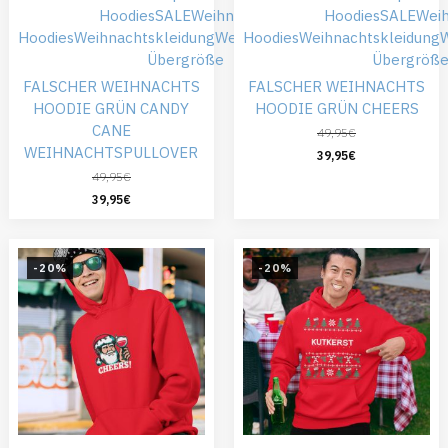
Hoodies
SALE
Weihnachts
Hoodies
SALE
Wei
Hoodies
Weihnachtskleidung
Weihnachtspullover
Hoodies
Weihnachtskleidung
W
Übergröße
Übergröß
FALSCHER WEIHNACHTS
FALSCHER WEIHNACHTS
HOODIE GRÜN CANDY
HOODIE GRÜN CHEERS
CANE
49,95
€
WEIHNACHTSPULLOVER
39,95
€
49,95
€
39,95
€
-20%
-20%