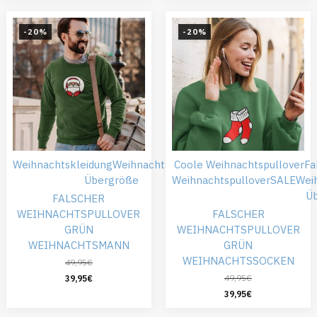
-20%
-20%
Weihnachtskleidung
Weihnachtspullover
Coole Weihnachtspullover
Fa
Übergröße
Weihnachtspullover
SALE
Wei
Ü
FALSCHER
WEIHNACHTSPULLOVER
FALSCHER
GRÜN
WEIHNACHTSPULLOVER
WEIHNACHTSMANN
GRÜN
WEIHNACHTSSOCKEN
49,95
€
49,95
€
39,95
€
39,95
€