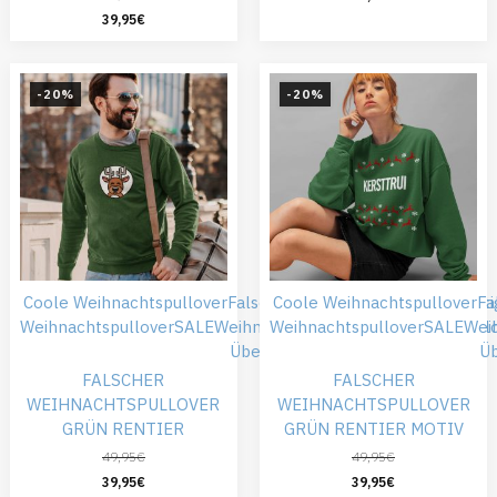
39,95
€
-20%
-20%
Coole Weihnachtspullover
Falsche Weihnachtspullover
Coole Weihnachtspullover
Günsti
Fa
Weihnachtspullover
SALE
Weihnachtskleidung
Weihnachtspullover
Weihnachtspull
SALE
Wei
Übergröße
Ü
FALSCHER
FALSCHER
WEIHNACHTSPULLOVER
WEIHNACHTSPULLOVER
GRÜN RENTIER
GRÜN RENTIER MOTIV
49,95
€
49,95
€
39,95
€
39,95
€