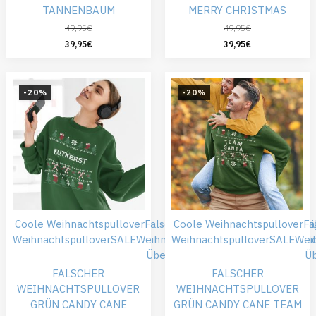
TANNENBAUM
MERRY CHRISTMAS
49,95
€
49,95
€
39,95
€
39,95
€
-20%
-20%
Coole Weihnachtspullover
Falsche Weihnachtspullover
Coole Weihnachtspullover
Günsti
Fa
Weihnachtspullover
SALE
Weihnachtskleidung
Weihnachtspullover
Weihnachtspull
SALE
Wei
Übergröße
Ü
FALSCHER
FALSCHER
WEIHNACHTSPULLOVER
WEIHNACHTSPULLOVER
GRÜN CANDY CANE
GRÜN CANDY CANE TEAM