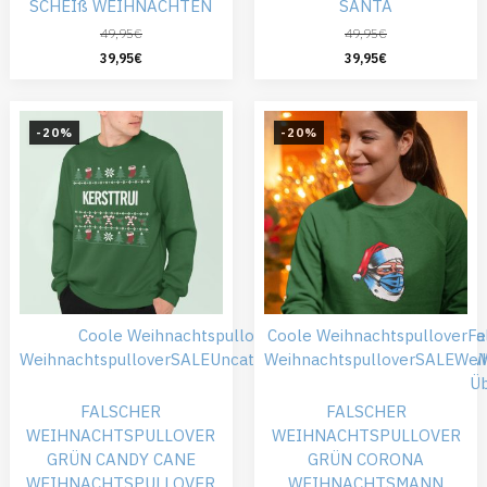
SCHEIß WEIHNACHTEN
SANTA
49,95
€
49,95
€
39,95
€
39,95
€
-20%
-20%
Coole Weihnachtspullover
Coole Weihnachtspullover
Falsche Weihnachtspullove
Fa
Weihnachtspullover
SALE
Uncategorized
Weihnachtspullover
Weihnachtskleidung
SALE
Wei
W
Übergröße
Ü
FALSCHER
FALSCHER
WEIHNACHTSPULLOVER
WEIHNACHTSPULLOVER
GRÜN CANDY CANE
GRÜN CORONA
WEIHNACHTSPULLOVER
WEIHNACHTSMANN