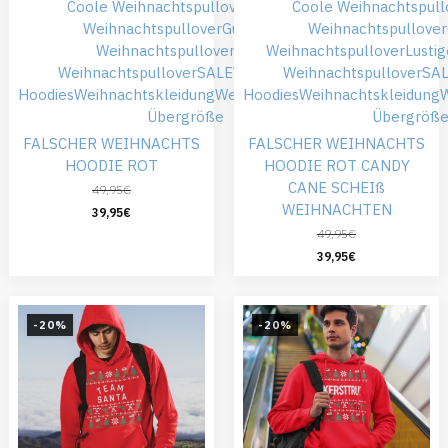
Coole Weihnachtspullover
Falsche
Coole Weihnachtspull
Weihnachtspullover
Günstiger
Weihnachtspullover
Weihnachtspullover
Roter
Weihnachtspullover
Lusti
Weihnachtspullover
SALE
Weihnachts
Weihnachtspullover
SA
Hoodies
Weihnachtskleidung
Weihnachtspullover
Hoodies
Weihnachtskleidung
W
Übergröße
Übergröß
FALSCHER WEIHNACHTS
FALSCHER WEIHNACHTS
HOODIE ROT
HOODIE ROT CANDY
CANE SCHEIß
49,95
€
WEIHNACHTEN
39,95
€
49,95
€
39,95
€
-20%
-20%