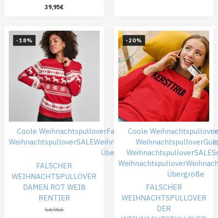
39,95
€
-18%
-20%
Coole Weihnachtspullover
Falsche Weihnachtspullover
Coole Weihnachtspullover
Rote
Weihnachtspullover
SALE
Weihnachtskleidung
Weihnachtspullover
Weihnachtspull
Güns
Übergröße
Weihnachtspullover
SALE
S
Weihnachtspullover
Weihnach
FALSCHER
Übergröße
WEIHNACHTSPULLOVER
DAMEN ROT WEIß
FALSCHER
RENTIER
WEIHNACHTSPULLOVER
DER
54,95
€