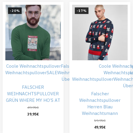
-20%
-17%
Coole Weihnachtspullover
Falsche Weihnachtspullover
Coole Weihnach
Günsti
Weihnachtspullover
SALE
Weihnachtskleidung
Weihnachtspull
Weihnachtspu
Übergröße
Weihnachtspullover
Weihnach
Übe
FALSCHER
WEIHNACHTSPULLOVER
Falscher
GRÜN WHERE MY HO’S AT
Weihnachtspullover
Herren Blau
49,95
€
Weihnachtsmann
39,95
€
59,95
€
49,95
€