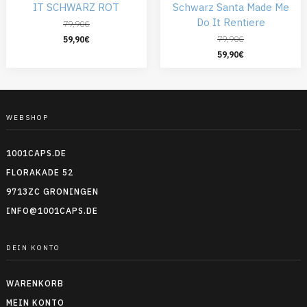
IT SCHWARZ ROT
Schwarz Santa Made Me
Do It Rentiere
79,90
€
79,90
€
59,90
€
59,90
€
WEBSHOP
1001CAPS.DE
FLORAKADE 52
9713ZC GRONINGEN
INFO@1001CAPS.DE
DEIN KONTO
WARENKORB
MEIN KONTO